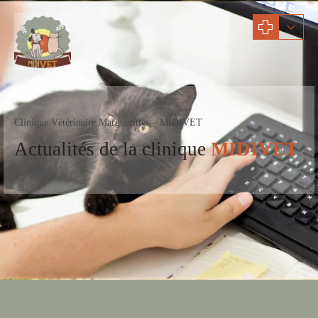
Clinique Vétérinaire Marguerittes – MIDIVET
Actualités
de la clinique
MIDIVET