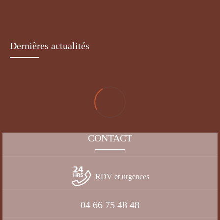
4 DÉCEMBRE 2019
La fin de vie est toujours une épreuve, en particulier lorsque le propriétaire
doit en prendre la décision pour des raisons médicales.
Dernières actualités
CONTACT
RDV et urgences
04 66 75 48 48