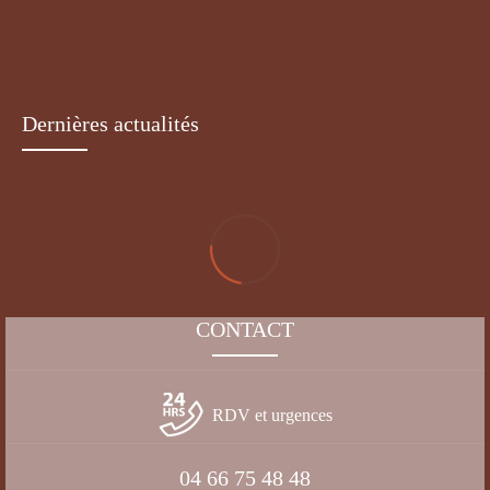
10 DÉCEMBRE 2021
Noël approche à grands pas ! Envie de profiter de ce moment plutôt que de
passer le réveillon aux urgences vétérinaires ? Voici quelques précautions à
connaître et à mettre en place.
Dernières actualités
CONTACT
RDV et urgences
04 66 75 48 48