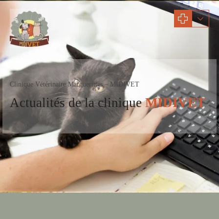
Clinique Vétérinaire Marguerittes – MIDIVET
Actualités
de la clinique
MIDIVET