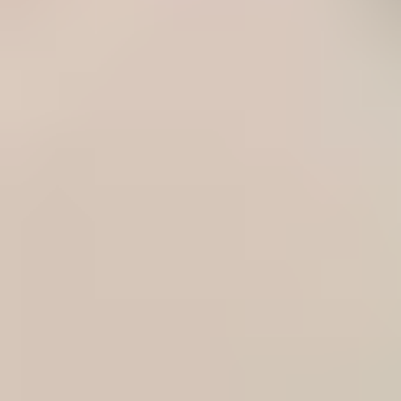
CONSEILS SANTÉ
CONSEILS SANTÉ : LAPINS
Maladies infectieuses et vaccination du lapin
6 DÉCEMBRE 2019
Nous vous recommandons de faire vacciner votre lapin contre deux
maladies graves : la myxomatose et la maladie virale hémorragique (VHD
ou RHD).