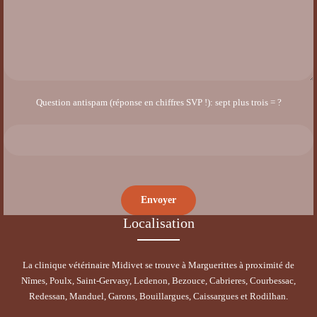
Question antispam (réponse en chiffres SVP !): sept plus trois = ?
Localisation
La clinique vétérinaire Midivet se trouve à Marguerittes à proximité de
Nîmes, Poulx, Saint-Gervasy, Ledenon, Bezouce, Cabrieres, Courbessac,
Redessan, Manduel, Garons, Bouillargues, Caissargues et Rodilhan.