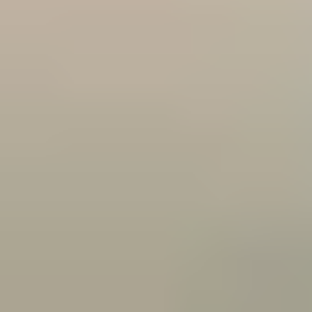
CONSEILS SANTÉ
CONSEILS SANTÉ : CHATS
Visite de santé annuelle du chat
4 DÉCEMBRE 2019
Un an, à l’échelle de la vie d’un chat, correspond environ à sept ans pour un