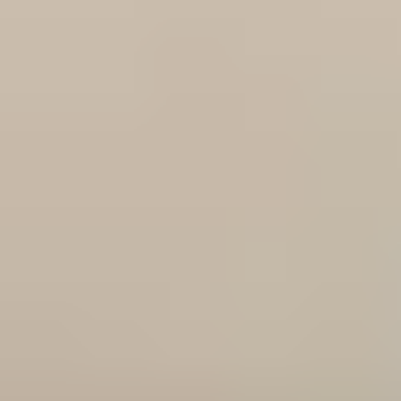
CONSEILS SANTÉ
CONSEILS SANTÉ : CHATS
Alimentation du chat
4 DÉCEMBRE 2019
Que ton aliment soit ton seul médicament » (Hippocrate). Est-il besoin de
le rappeler ? Une bonne alimentation est la base d’une vie en bonne santé.
Le chat est un carnivore strict, ce qui signifie que la viande et les
nutriments uniquement trouvés dans celle-ci sont essentiels pour sa survie.