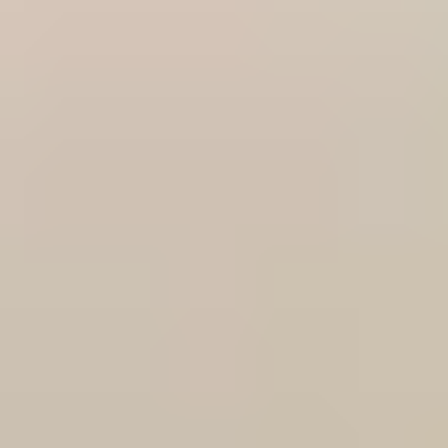
CONSEILS SANTÉ
CONSEILS SANTÉ : LAPINS
Quelques données physiologiques du lapin
6 DÉCEMBRE 2019
Afin de mieux évaluer l'état de votre compagnon, voici quelques données
physiologiques à connaître...