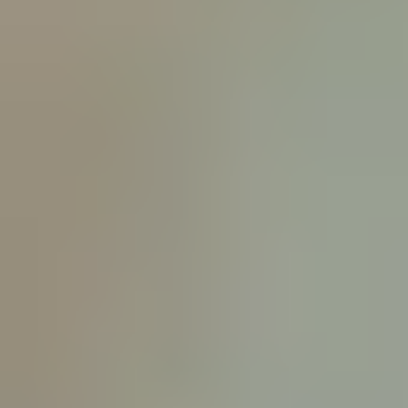
4 DÉCEMBRE 2019
Les chats sont connus pour être des animaux très propres, qui font eux-
mêmes leur toilette. Néanmoins les propriétaires responsables doivent être
vigilants afin de préserver la beauté et surtout la santé de leur petit félin.
CONSEILS SANTÉ
CONSEILS SANTÉ : CHATS