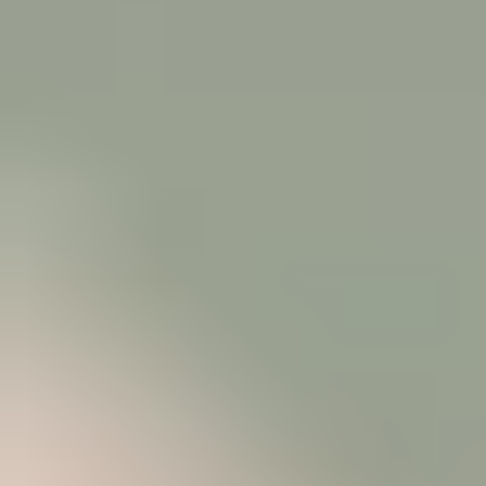
CONSEILS SANTÉ
CONSEILS SANTÉ : LAPINS
L’identification du lapin
6 DÉCEMBRE 2019
Contrairement aux chiens, aux chats et aux furets, le tatouage des lapins,
des chinchillas et des cobayes n’est pas obligatoire. Il est néanmoins
fortement recommandé et demeure obligatoire pour voyager hors de nos
frontières.