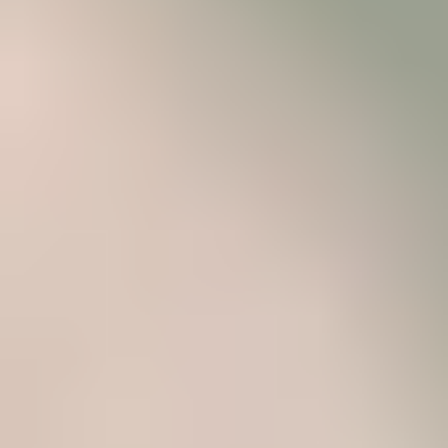
CONSEILS SANTÉ
CONSEILS SANTÉ : LAPINS
Stérilisation du lapin
6 DÉCEMBRE 2019
La principale raison de la stérilisation est d'éviter la reproduction de votre
lapin. Mais la stérilisation présente aussi des avantages médicaux.