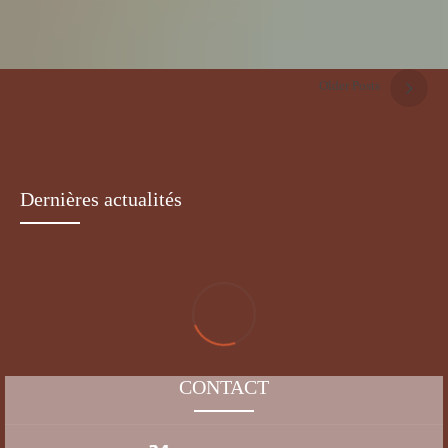
Maladies infectieuses et vaccination du chat
4 DÉCEMBRE 2019
Older Posts
Quel que soit le mode de vie de votre chat, il devra être protégé contre
certaines maladies infectieuses, dont certaines sont incurables et mortelles.
Dernières actualités
CONTACT