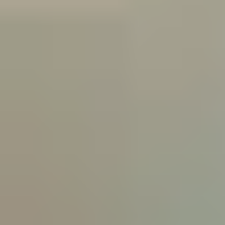
être humain. Une visite annuelle pour votre compagnon correspond donc
pour un humain à une visite médicale tous les sept ans ...
CONSEILS SANTÉ
CONSEILS SANTÉ : CHATS
Hygiène du chat