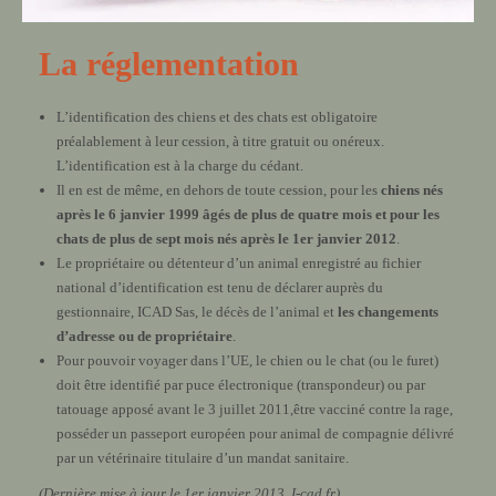
La réglementation
L’identification des chiens et des chats est obligatoire
préalablement à leur cession, à titre gratuit ou onéreux.
L’identification est à la charge du cédant.
Il en est de même, en dehors de toute cession, pour les
chiens nés
après le 6 janvier 1999 âgés de plus de quatre mois et pour les
chats de plus de sept mois nés après le 1er janvier 2012
.
Le propriétaire ou détenteur d’un animal enregistré au fichier
national d’identification est tenu de déclarer auprès du
gestionnaire, ICAD Sas, le décès de l’animal et
les changements
d’adresse ou de propriétaire
.
Pour pouvoir voyager dans l’UE, le chien ou le chat (ou le furet)
doit être identifié par puce électronique (transpondeur) ou par
tatouage apposé avant le 3 juillet 2011,être vacciné contre la rage,
posséder un passeport européen pour animal de compagnie délivré
par un vétérinaire titulaire d’un mandat sanitaire.
(Dernière mise à jour le 1er janvier 2013, I-cad.fr)