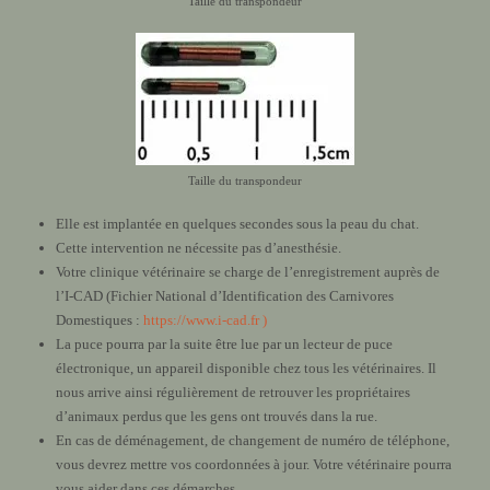
Taille du transpondeur
Taille du transpondeur
Elle est implantée en quelques secondes sous la peau du chat.
Cette intervention ne nécessite pas d’anesthésie.
Votre clinique vétérinaire se charge de l’enregistrement auprès de
l’I-CAD (Fichier National d’Identification des Carnivores
Domestiques :
https://www.i-cad.fr )
La puce pourra par la suite être lue par un lecteur de puce
électronique, un appareil disponible chez tous les vétérinaires. Il
nous arrive ainsi régulièrement de retrouver les propriétaires
d’animaux perdus que les gens ont trouvés dans la rue.
En cas de déménagement, de changement de numéro de téléphone,
vous devrez mettre vos coordonnées à jour. Votre vétérinaire pourra
vous aider dans ces démarches.