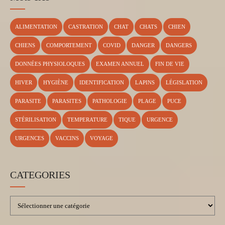
ALIMENTATION
CASTRATION
CHAT
CHATS
CHIEN
CHIENS
COMPORTEMENT
COVID
DANGER
DANGERS
DONNÉES PHYSIOLOQUES
EXAMEN ANNUEL
FIN DE VIE
HIVER
HYGIÈNE
IDENTIFICATION
LAPINS
LÉGISLATION
PARASITE
PARASITES
PATHOLOGIE
PLAGE
PUCE
STÉRILISATION
TEMPERATURE
TIQUE
URGENCE
URGENCES
VACCINS
VOYAGE
CATEGORIES