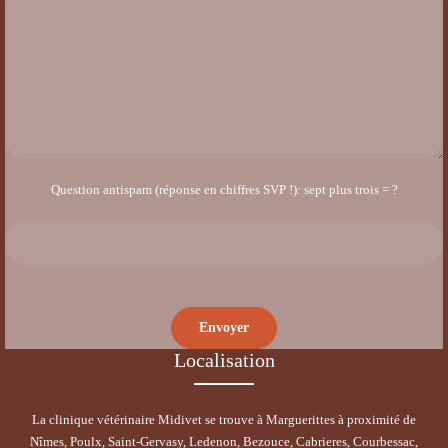
Question antispam (réponse en chiffres SVP !): sept plus trois = ?
Localisation
La clinique vétérinaire Midivet se trouve à Marguerittes à proximité de
Nîmes, Poulx, Saint-Gervasy, Ledenon, Bezouce, Cabrieres, Courbessac,