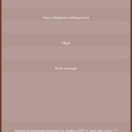
Votre téléphone (obligatoire)
Objet
Votre message
Question antispam (réponse en chiffres SVP !): sept plus trois = ?