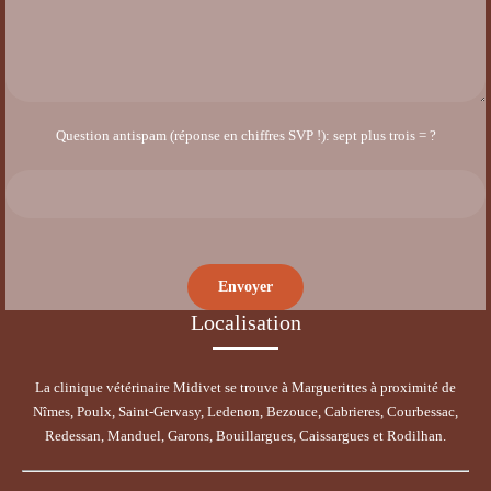
Question antispam (réponse en chiffres SVP !): sept plus trois = ?
Localisation
La clinique vétérinaire Midivet se trouve à Marguerittes à proximité de
Nîmes, Poulx, Saint-Gervasy, Ledenon, Bezouce, Cabrieres, Courbessac,
Redessan, Manduel, Garons, Bouillargues, Caissargues et Rodilhan.