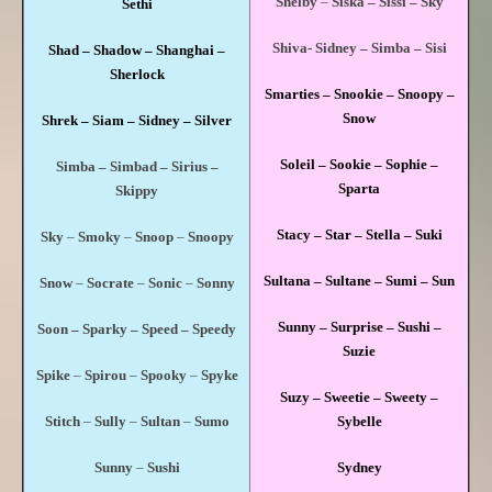
Shelby
–
Siska –
Sissi –
Sky
Sethi
Shiva-
Sidney –
Simba –
Sisi
Shad – Shadow – Shanghai –
Sherlock
Smarties –
Snookie –
Snoopy –
Snow
Shrek – Siam – Sidney – Silver
Soleil –
Sookie –
Sophie –
Simba – Simbad – Sirius –
Sparta
Skippy
Stacy –
Star –
Stella –
Suki
Sky
–
Smoky
–
Snoop
–
Snoopy
Sultana –
Sultane –
Sumi –
Sun
Snow
–
Socrate
–
Sonic
–
Sonny
Sunny –
Surprise –
Sushi –
Soon – Sparky – Speed – Speedy
Suzie
Spike
–
Spirou
–
Spooky
–
Spyke
Suzy –
Sweetie –
Sweety –
Stitch
–
Sully
–
Sultan
–
Sumo
Sybelle
Sunny
–
Sushi
Sydney