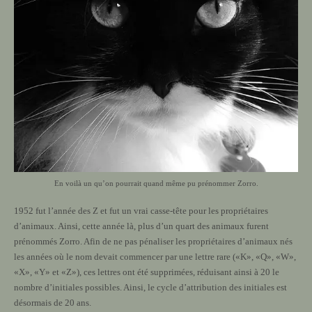
En voilà un qu’on pourrait quand même pu prénommer Zorro.
1952 fut l’année des Z et fut un vrai casse-tête pour les propriétaires
d’animaux. Ainsi, cette année là, plus d’un quart des animaux furent
prénommés Zorro. Afin de ne pas pénaliser les propriétaires d’animaux nés
les années où le nom devait commencer par une lettre rare («K», «Q», «W»,
«X», «Y» et «Z»), ces lettres ont été supprimées, réduisant ainsi à 20 le
nombre d’initiales possibles. Ainsi, le cycle d’attribution des initiales est
désormais de 20 ans.