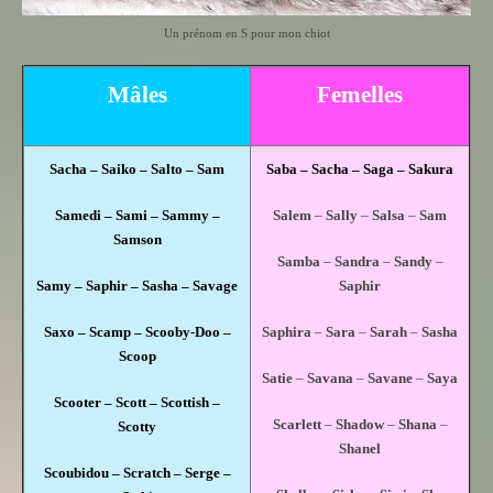
Un prénom en S pour mon chiot
Mâles
Femelles
Sacha – Saiko – Salto – Sam
Saba – Sacha – Saga – Sakura
Samedi – Sami – Sammy –
Salem
–
Sally
–
Salsa
–
Sam
Samson
Samba
–
Sandra
–
Sandy
–
Samy – Saphir – Sasha – Savage
Saphir
Saxo – Scamp – Scooby-Doo –
Saphira
–
Sara
–
Sarah
–
Sasha
Scoop
Satie
–
Savana
–
Savane
–
Saya
Scooter – Scott – Scottish –
Scarlett
–
Shadow
–
Shana
–
Scotty
Shanel
Scoubidou – Scratch – Serge –