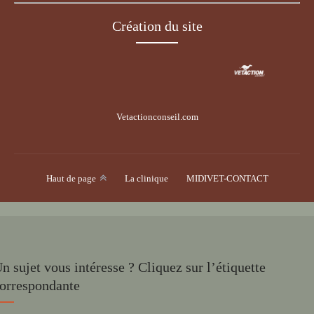
Création du site
Vetactionconseil.com
Voir le site
Haut de page
La clinique
MIDIVET-CONTACT
n sujet vous intéresse ? Cliquez sur l’étiquette
orrespondante