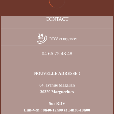
CONTACT
RDV et urgences
04 66 75 48 48
NOUVELLE ADRESSE !
64, avenue Magellan
30320 Marguerittes
Sur RDV
Lun-Ven : 8h40-12h00 et 14h30-19h00