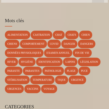
Mots clés
ALIMENTATION
CASTRATION
CHAT
CHATS
CHIEN
CHIENS
COMPORTEMENT
COVID
DANGER
DANGERS
DONNÉES PHYSIOLOQUES
EXAMEN ANNUEL
FIN DE VIE
HIVER
HYGIÈNE
IDENTIFICATION
LAPINS
LÉGISLATION
PARASITE
PARASITES
PATHOLOGIE
PLAGE
PUCE
STÉRILISATION
TEMPERATURE
TIQUE
URGENCE
URGENCES
VACCINS
VOYAGE
CATEGORIES